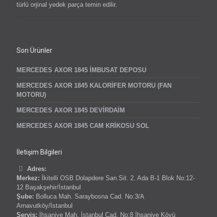
türlü orjinal yedek parça temin edilir.
Son Ürünler
MERCEDES AXOR 1845 İMBUSAT DEPOSU
MERCEDES AXOR 1845 KALORİFER MOTORU (FAN
MOTORU)
MERCEDES AXOR 1845 DEVİRDAİM
MERCEDES AXOR 1845 CAM KRİKOSU SOL
İletişim Bilgileri
Adres:
Merkez:
İkitelli OSB Dolapdere San.Sit. 2. Ada B-1 Blok No:12-
12 Başakşehir/İstanbul
Şube:
Bolluca Mah. Saraybosna Cad. No:3/A
Arnavutköy/İstanbul
Servis:
İhsaniye Mah. İstanbul Cad. No:8 İhsaniye Köyü