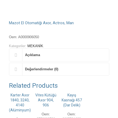
Mazot El Otomatiği Axor, Actros, Man
Oem: A0000906050
Kategoriler:
MEKANİK
.
Açıklama
Değerlendirmeler (0)
Related Products
Karter Axor
Vites Kütüğü
Kayış
1840, 3240,
Axor 904,
Kasnağı 457
4140
906
(Dar Delik)
(Alüminyum)
Oem:
Oem: