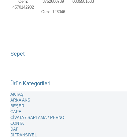
Oem:
3752600739
0005501633
4570142902
Orex: 126046
Sepet
Ürün Kategorileri
AKTAŞ
ARKA AKS
BEŞER
CARE
CİVATA / SAPLAMA / PERNO
CONTA
DAF
DİFRANSİYEL