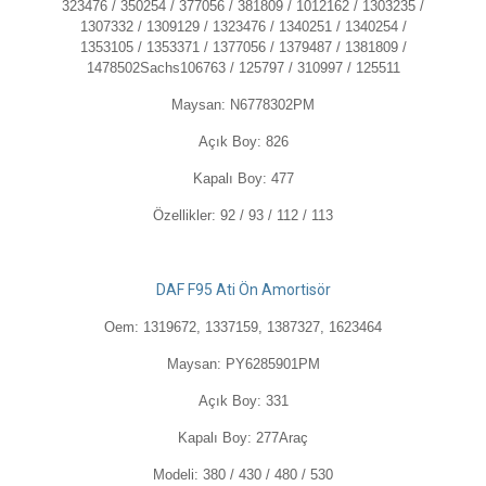
323476 / 350254 / 377056 / 381809 / 1012162 / 1303235 /
1307332 / 1309129 / 1323476 / 1340251 / 1340254 /
1353105 / 1353371 / 1377056 / 1379487 / 1381809 /
1478502
Sachs
106763 / 125797 / 310997 / 125511
Maysan: N6778302PM
Açık Boy:
826
Kapalı Boy:
477
Özellikler:
92 / 93 / 112 / 113
DAF F95 Ati Ön Amortisör
Oem: 1319672, 1337159, 1387327, 1623464
Maysan: PY6285901PM
Açık Boy:
331
Kapalı Boy:
277
Araç
Modeli:
380 / 430 / 480 / 530