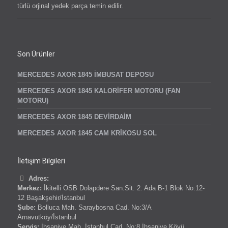
türlü orjinal yedek parça temin edilir.
Son Ürünler
MERCEDES AXOR 1845 İMBUSAT DEPOSU
MERCEDES AXOR 1845 KALORİFER MOTORU (FAN
MOTORU)
MERCEDES AXOR 1845 DEVİRDAİM
MERCEDES AXOR 1845 CAM KRİKOSU SOL
İletişim Bilgileri
Adres:
Merkez:
İkitelli OSB Dolapdere San.Sit. 2. Ada B-1 Blok No:12-
12 Başakşehir/İstanbul
Şube:
Bolluca Mah. Saraybosna Cad. No:3/A
Arnavutköy/İstanbul
Servis:
İhsaniye Mah. İstanbul Cad. No:8 İhsaniye Köyü