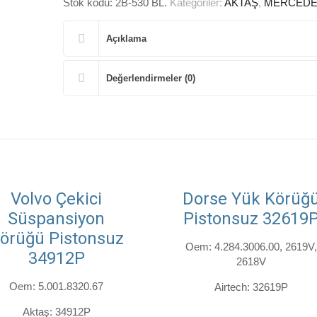
Stok kodu:
2B-530 BL
.
Kategoriler:
AKTAŞ
,
MERCEDE
Açıklama
Değerlendirmeler (0)
Volvo Çekici
Dorse Yük Körüğ
Süspansiyon
Pistonsuz 32619
örüğü Pistonsuz
Oem: 4.284.3006.00, 2619V,
34912P
2618V
Oem: 5.001.8320.67
Airtech: 32619P
Aktaş: 34912P