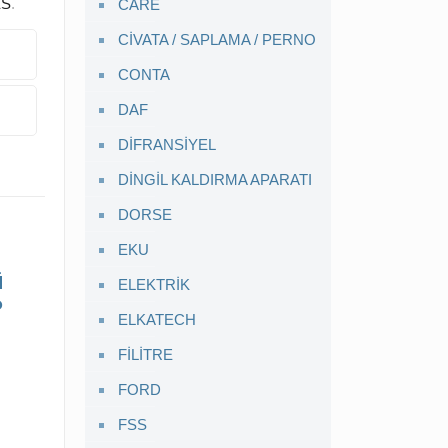
S
.
CARE
CİVATA / SAPLAMA / PERNO
CONTA
DAF
DİFRANSİYEL
DİNGİL KALDIRMA APARATI
DORSE
EKU
ü
ELEKTRİK
P
ELKATECH
FİLİTRE
FORD
FSS