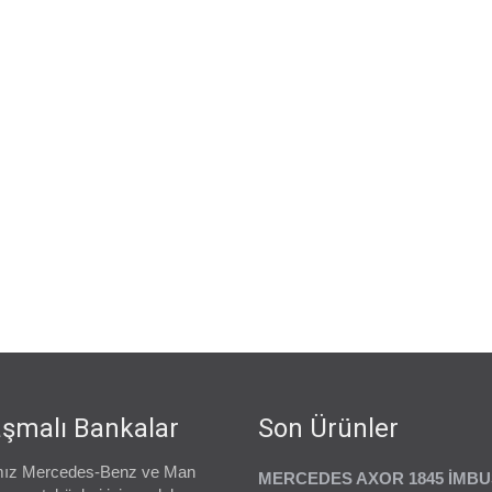
şmalı Bankalar
Son Ürünler
ız Mercedes-Benz ve Man
MERCEDES AXOR 1845 İMB