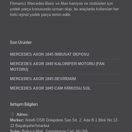
Firmamız Mercedes-Benz ve Man kamyon ve otobüsleri için
yedek parça konusunda uzman olup, bu araçlarda kullanılan her
türlü orjinal yedek parça temin edilir.
Son Ürünler
MERCEDES AXOR 1845 İMBUSAT DEPOSU
MERCEDES AXOR 1845 KALORİFER MOTORU (FAN
MOTORU)
MERCEDES AXOR 1845 DEVİRDAİM
MERCEDES AXOR 1845 CAM KRİKOSU SOL
İletişim Bilgileri
Adres:
Merkez:
İkitelli OSB Dolapdere San.Sit. 2. Ada B-1 Blok No:12-
12 Başakşehir/İstanbul
Şube:
Bolluca Mah. Saraybosna Cad. No:3/A