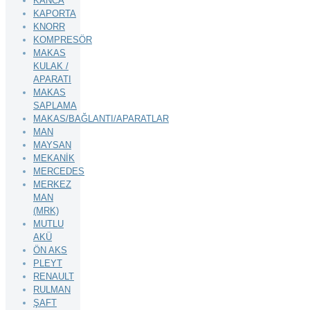
KANCA
KAPORTA
KNORR
KOMPRESÖR
MAKAS
KULAK /
APARATI
MAKAS
SAPLAMA
MAKAS/BAĞLANTI/APARATLAR
MAN
MAYSAN
MEKANİK
MERCEDES
MERKEZ
MAN
(MRK)
MUTLU
AKÜ
ÖN AKS
PLEYT
RENAULT
RULMAN
ŞAFT