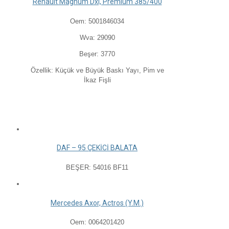
Renault Magnum Dxı, Premıum 385/400
Oem: 5001846034
Wva: 29090
Beşer: 3770
Özellik: Küçük ve Büyük Baskı Yayı, Pim ve
İkaz Fişli
DAF – 95 ÇEKİCİ BALATA
BEŞER: 54016 BF11
Mercedes Axor, Actros (Y.M.)
Oem: 0064201420