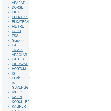
APARATI
DORSE
EKU
ELEKTRİK
ELKATECH
FİLİTRE
FORD
FSS
Genel
HAFİF
TİCARİ
ARAÇLAR
HALDEX
HIRDAVAT
HORTUM
İŞ
ELBİSELERİ
İŞ
GÜVENLİĞİ
IVECO
KABİN
KÖRÜKLERİ
KALİPER