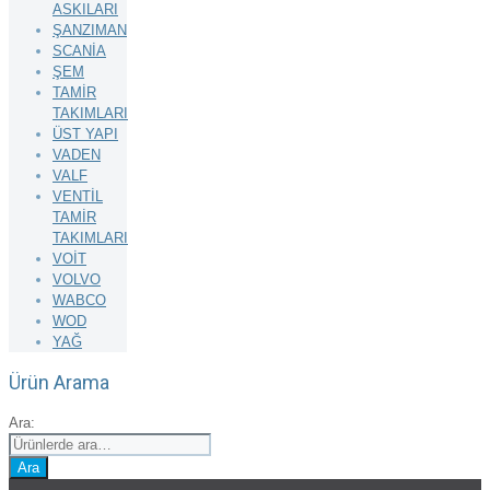
ASKILARI
ŞANZIMAN
SCANİA
ŞEM
TAMİR
TAKIMLARI
ÜST YAPI
VADEN
VALF
VENTİL
TAMİR
TAKIMLARI
VOİT
VOLVO
WABCO
WOD
YAĞ
Ürün Arama
Ara:
Ara