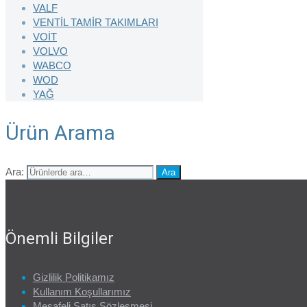
VALF
VENTİL TAMİR TAKIMLARI
VOİT
VOLVO
WABCO
WOD
YAĞ
Ürün Arama
Ara:
Ara
Önemli Bilgiler
Gizlilik Politikamız
Kullanım Koşullarımız
Mesafeli Satış Sözleşmesi