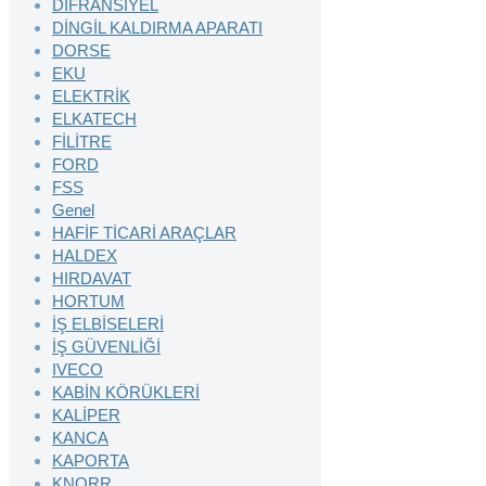
DİFRANSİYEL
DİNGİL KALDIRMA APARATI
DORSE
EKU
ELEKTRİK
ELKATECH
FİLİTRE
FORD
FSS
Genel
HAFİF TİCARİ ARAÇLAR
HALDEX
HIRDAVAT
HORTUM
İŞ ELBİSELERİ
İŞ GÜVENLİĞİ
IVECO
KABİN KÖRÜKLERİ
KALİPER
KANCA
KAPORTA
KNORR