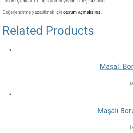
“Takım Çantası 13”” için yorum yapan ilk kişi siz olun
Değerlendirme yazabilmek için
oturum açmalısınız
.
Related Products
Maşalı Bo
İ
Maşalı Bor
İ