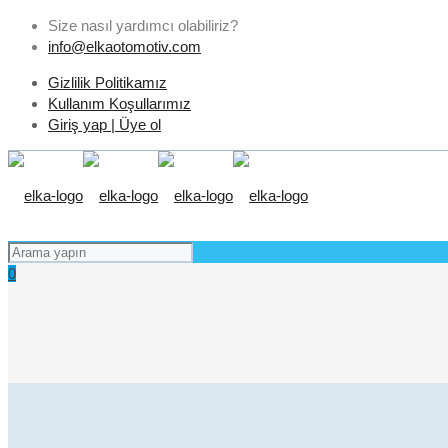
Size nasıl yardımcı olabiliriz?
info@elkaotomotiv.com
Gizlilik Politikamız
Kullanım Koşullarımız
Giriş yap | Üye ol
0