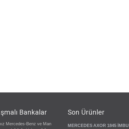
şmalı Bankalar
Son Ürünler
ız Mercedes-Benz ve Man
MERCEDES AXOR 1845 İMB