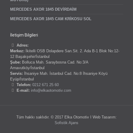
MERCEDES AXOR 1845 DEVİRDAİM
MERCEDES AXOR 1845 CAM KRİKOSU SOL
İletişim Bilgileri
Adres:
Merkez:
İkitelli OSB Dolapdere San.Sit. 2. Ada B-1 Blok No:12-
12 Başakşehir/İstanbul
Şube:
Bolluca Mah. Saraybosna Cad. No:3/A
Arnavutköy/İstanbul
Servis:
İhsaniye Mah. İstanbul Cad. No:8 İhsaniye Köyü
Eyüp/İstanbul
Telefon:
0212 671 25 60
E-mail:
info@elkaotomotiv.com
Tüm hakkı saklıdır. © 2017 Elka Otomotiv I Web Tasarım:
Sofistik Ajans